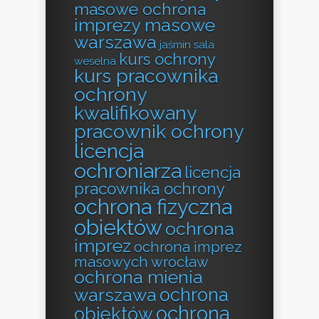
masowe ochrona
imprezy masowe
warszawa
jaśmin sala
kurs ochrony
weselna
kurs pracownika
ochrony
kwalifikowany
pracownik ochrony
licencja
ochroniarza
licencja
pracownika ochrony
ochrona fizyczna
obiektów
ochrona
imprez
ochrona imprez
masowych wrocław
ochrona mienia
ochrona
warszawa
ochrona
obiektów