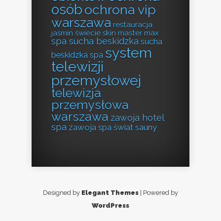
osób
ochrona vip
warszawa
restauracja
jaśmin świecie
skin master max
spa sucha beskidzka
sucha
system
beskidzka spa
telewizji
przemysłowej
telewizja
przemysłowa
warszawa
zawoja hotel
spa
zawoja spa
świat sauny
Designed by
Elegant Themes
| Powered by
WordPress