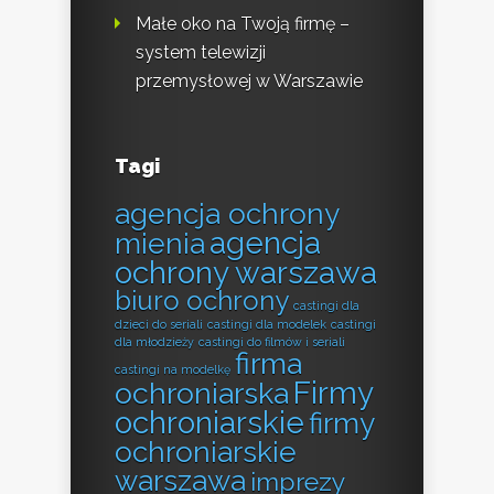
Małe oko na Twoją firmę –
system telewizji
przemysłowej w Warszawie
Tagi
agencja ochrony
agencja
mienia
ochrony warszawa
biuro ochrony
castingi dla
dzieci do seriali
castingi dla modelek
castingi
dla młodzieży
castingi do filmów i seriali
firma
castingi na modelkę
Firmy
ochroniarska
ochroniarskie
firmy
ochroniarskie
warszawa
imprezy