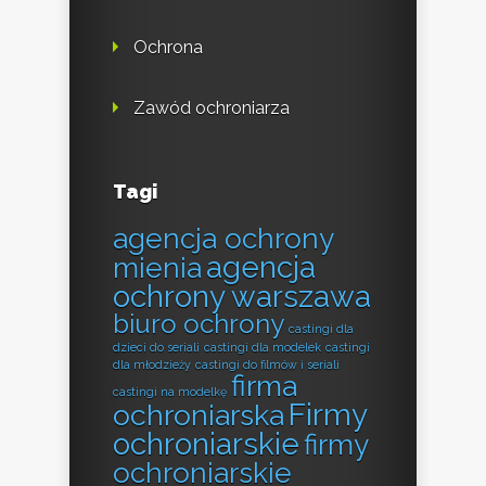
Ochrona
Zawód ochroniarza
Tagi
agencja ochrony
agencja
mienia
ochrony warszawa
biuro ochrony
castingi dla
dzieci do seriali
castingi dla modelek
castingi
dla młodzieży
castingi do filmów i seriali
firma
castingi na modelkę
Firmy
ochroniarska
ochroniarskie
firmy
ochroniarskie