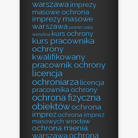
warszawa
imprezy
masowe ochrona
imprezy masowe
warszawa
jaśmin sala
kurs ochrony
weselna
kurs pracownika
ochrony
kwalifikowany
pracownik ochrony
licencja
ochroniarza
licencja
pracownika ochrony
ochrona fizyczna
obiektów
ochrona
imprez
ochrona imprez
masowych wrocław
ochrona mienia
ochrona
warszawa