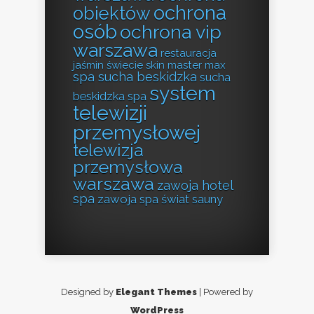
ochrona
obiektów
osób
ochrona vip
warszawa
restauracja
jaśmin świecie
skin master max
spa sucha beskidzka
sucha
system
beskidzka spa
telewizji
przemysłowej
telewizja
przemysłowa
warszawa
zawoja hotel
spa
zawoja spa
świat sauny
Designed by
Elegant Themes
| Powered by
WordPress