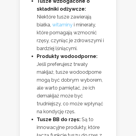
Tusze wzbogacone o
składniki odżywcze:
Niektóre tusze zawierają
białka,
witaminy
i minerały,
które pomagają wzmocnić
rzęsy, czyniąc je zdrowszymi i
bardziej lśniącymi.
Produkty wodoodporne:
Jeśli preferujesz trwały
makijaż, tusze wodoodporne
mogą być dobrym wyborem,
ale warto pamiętać, że ich
demakijaż może być
trudniejszy, co może wpłynąć
na kondycję rzęs.
Tusze BB do rzęs:
Są to
innowacyjne produkty, które
łączą funkcje tuszu do rzęs z