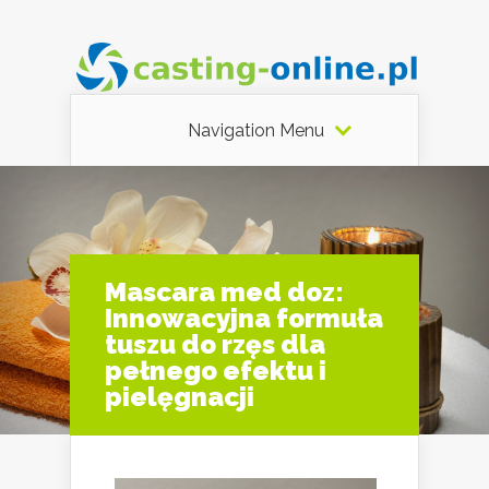
Navigation Menu
Mascara med doz:
Innowacyjna formuła
tuszu do rzęs dla
pełnego efektu i
pielęgnacji