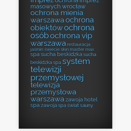
ochrona imprez
masowych wrocław
ochrona mienia
ochrona
warszawa
ochrona
obiektów
osób
ochrona vip
warszawa
restauracja
jaśmin świecie
skin master max
spa sucha beskidzka
sucha
system
beskidzka spa
telewizji
przemysłowej
telewizja
przemysłowa
warszawa
zawoja hotel
spa
zawoja spa
świat sauny