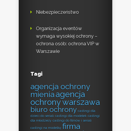
Niebezpieczeństwo
Organizacja eventów
wymaga wysokiej ochrony –
ochrona osób: ochrona VIP w
Warszawie
Tagi
agencja ochrony
agencja
mienia
ochrony warszawa
biuro ochrony
castingi dla
dzieci do seriali
castingi dla modelek
castingi
dla młodzieży
castingi do filmów i seriali
firma
castingi na modelkę