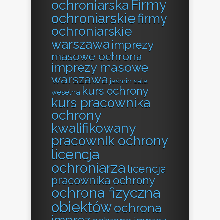
Firmy
ochroniarska
ochroniarskie
firmy
ochroniarskie
warszawa
imprezy
masowe ochrona
imprezy masowe
warszawa
jaśmin sala
kurs ochrony
weselna
kurs pracownika
ochrony
kwalifikowany
pracownik ochrony
licencja
ochroniarza
licencja
pracownika ochrony
ochrona fizyczna
obiektów
ochrona
imprez