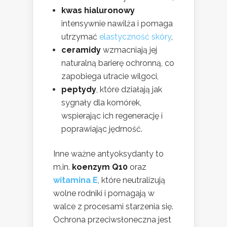
kwas hialuronowy
intensywnie nawilża i pomaga
utrzymać
elastyczność skóry
,
ceramidy
wzmacniają jej
naturalną barierę ochronną, co
zapobiega utracie wilgoci,
peptydy
, które działają jak
sygnały dla komórek,
wspierając ich regenerację i
poprawiając jędrność.
Inne ważne antyoksydanty to
m.in.
koenzym Q10
oraz
witamina E
, które neutralizują
wolne rodniki i pomagają w
walce z procesami starzenia się.
Ochrona przeciwsłoneczna jest