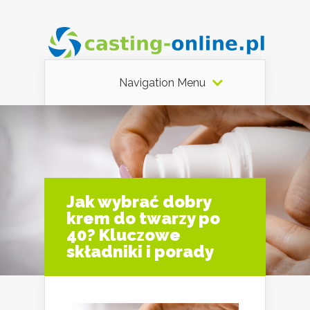
Navigation Menu
Jak wybrać dobry
krem do twarzy po
40? Kluczowe
składniki i porady