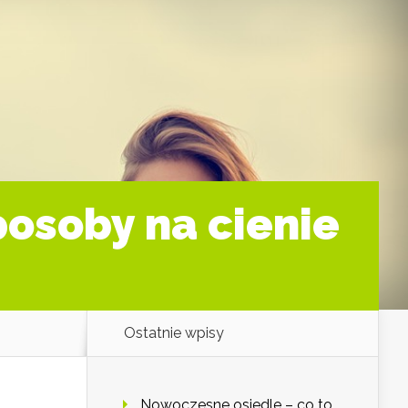
posoby na cienie
Ostatnie wpisy
Nowoczesne osiedle – co to