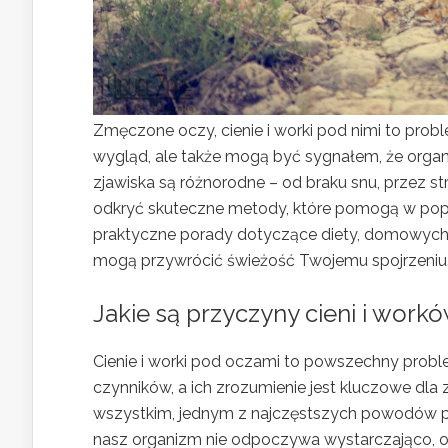
Zmęczone oczy, cienie i worki pod nimi to prob
wygląd, ale także mogą być sygnałem, że orga
zjawiska są różnorodne – od braku snu, przez st
odkryć skuteczne metody, które pomogą w popra
praktyczne porady dotyczące diety, domowyc
mogą przywrócić świeżość Twojemu spojrzeniu
Jakie są przyczyny cieni i wor
Cienie i worki pod oczami to powszechny probl
czynników, a ich zrozumienie jest kluczowe dla
wszystkim, jednym z najczęstszych powodów poj
nasz organizm nie odpoczywa wystarczająco, od