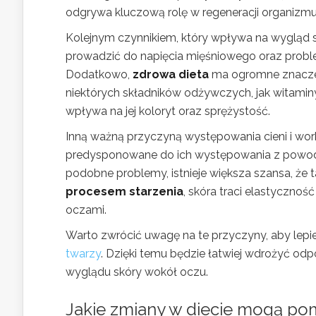
odgrywa kluczową rolę w regeneracji organizm
Kolejnym czynnikiem, który wpływa na wygląd s
prowadzić do napięcia mięśniowego oraz problem
Dodatkowo,
zdrowa dieta
ma ogromne znaczen
niektórych składników odżywczych, jak witaminy 
wpływa na jej koloryt oraz sprężystość.
Inną ważną przyczyną występowania cieni i wo
predysponowane do ich występowania z powodu
podobne problemy, istnieje większa szansa, że
procesem starzenia
, skóra traci elastycznoś
oczami.
Warto zwrócić uwagę na te przyczyny, aby lepiej
twarzy
. Dzięki temu będzie łatwiej wdrożyć odp
wyglądu skóry wokół oczu.
Jakie zmiany w diecie mogą pom