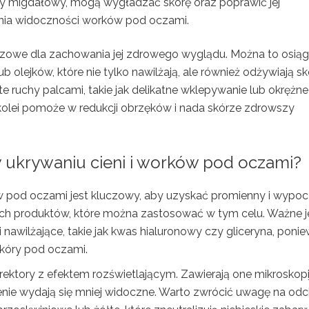
czy migdałowy, mogą wygładzać skórę oraz poprawić jej
enia widoczności worków pod oczami.
uczowe dla zachowania jej zdrowego wyglądu. Można to osią
b olejków, które nie tylko nawilżają, ale również odżywiają sk
ste ruchy palcami, takie jak delikatne wklepywanie lub okrężne
kolei pomoże w redukcji obrzęków i nada skórze zdrowszy
ukrywaniu cieni i worków pod oczami?
 pod oczami jest kluczowy, aby uzyskać promienny i wypoc
ych produktów, które można zastosować w tym celu. Ważne je
i nawilżające, takie jak kwas hialuronowy czy gliceryna, poni
skóry pod oczami.
ktory z efektem rozświetlającym. Zawierają one mikroskopi
 cienie wydają się mniej widoczne. Warto zwrócić uwagę na odc