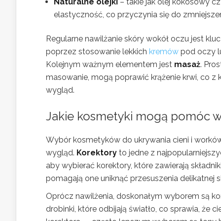
Naturalne olejki
– takie jak olej kokosowy 
elastyczność, co przyczynia się do zmniejsz
Regularne nawilżanie skóry wokół oczu jest kl
poprzez stosowanie lekkich
kremów
pod oczy lu
Kolejnym ważnym elementem jest
masaż
. Pro
masowanie, mogą poprawić krążenie krwi, co z 
wygląd.
Jakie kosmetyki mogą pomóc w 
Wybór kosmetyków do ukrywania cieni i worków
wygląd.
Korektory
to jedne z najpopularniejsz
aby wybierać korektory, które zawierają składnik
pomagają one uniknąć przesuszenia delikatnej 
Oprócz nawilżenia, doskonałym wyborem są kore
drobinki, które odbijają światło, co sprawia, że