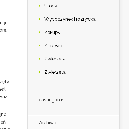
Uroda
Wypoczynek i rozrywka
gnąć
órę.
Zakupy
Zdrowie
Zwierzęta
Zwierzęta
zęty
st,
eważ
castingonline
jne
ień
Archiwa