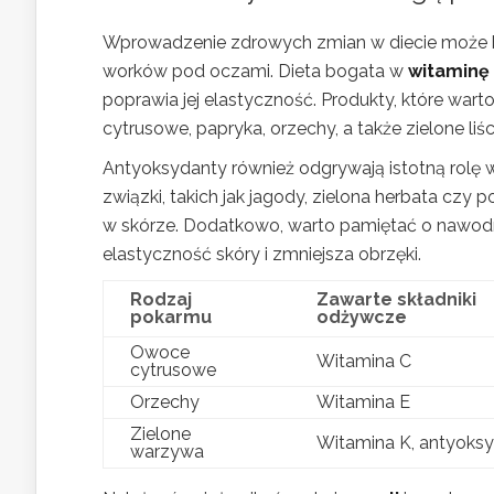
Wprowadzenie zdrowych zmian w diecie może by
worków pod oczami. Dieta bogata w
witaminę
poprawia jej elastyczność. Produkty, które war
cytrusowe, papryka, orzechy, a także zielone liści
Antyoksydanty również odgrywają istotną rolę 
związki, takich jak jagody, zielona herbata c
w skórze. Dodatkowo, warto pamiętać o nawod
elastyczność skóry i zmniejsza obrzęki.
Rodzaj
Zawarte składniki
pokarmu
odżywcze
Owoce
Witamina C
cytrusowe
Orzechy
Witamina E
Zielone
Witamina K, antyoks
warzywa