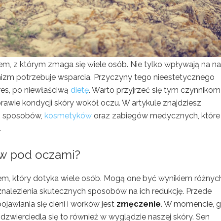
lem, z którym zmaga się wiele osób. Nie tylko wpływają na n
nizm potrzebuje wsparcia. Przyczyny tego nieestetycznego
res, po niewłaściwą
dietę
. Warto przyjrzeć się tym czynnikom 
wie kondycji skóry wokół oczu. W artykule znajdziesz
h sposobów,
kosmetyków
oraz zabiegów medycznych, które
.
ków pod oczami?
em, który dotyka wiele osób. Mogą one być wynikiem różnyc
 znalezienia skutecznych sposobów na ich redukcję. Przede
awiania się cieni i worków jest
zmęczenie
. W momencie, 
zwierciedla się to również w wyglądzie naszej skóry. Sen