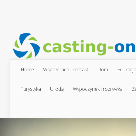
Home
Współpraca i kontakt
Dom
Edukacj
Turystyka
Uroda
Wypoczynek i rozrywka
Z