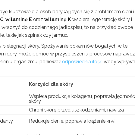
ć kluczowe dla osób borykających się z problemem cieni i
 C
,
witaminę E
oraz
witaminę K
wspiera regenerację skóry i
to włączyć do codziennego jadłospisu, to na przykład owoce
e, takie jak szpinak czy jarmuż.
w pielęgnacji skóry. Spożywanie pokarmów bogatych w te
zy pomidory, może pomóc w przyspieszeniu procesów naprawc
nieniu organizmu, ponieważ
odpowiednia ilość
wody wpływa
Korzyści dla skóry
Wspiera produkcję kolagenu, poprawia jędrność
skóry
Chroni skórę przed uszkodzeniami, nawilża
ydanty
Redukuje cienie, poprawia krążenie krwi