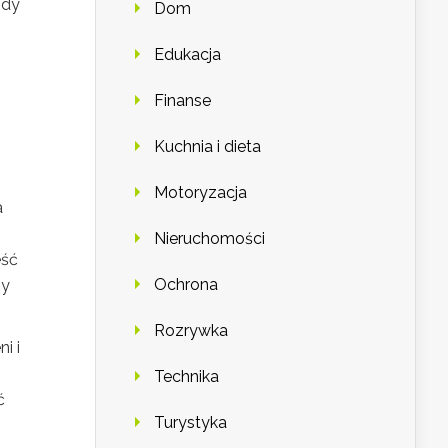
ody
Dom
Edukacja
Finanse
Kuchnia i dieta
Motoryzacja
a
Nieruchomości
eść
Ochrona
zy
Rozrywka
i i
Technika
ć
Turystyka