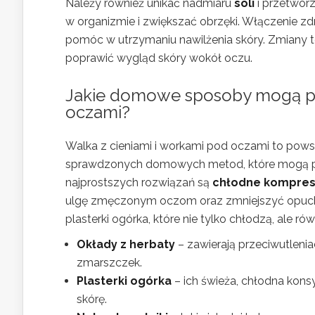
Należy również unikać nadmiaru
soli
i przetwor
w organizmie i zwiększać obrzęki. Włączenie zd
pomóc w utrzymaniu nawilżenia skóry. Zmiany 
poprawić wygląd skóry wokół oczu.
Jakie domowe sposoby mogą po
oczami?
Walka z cieniami i workami pod oczami to powsze
sprawdzonych domowych metod, które mogą po
najprostszych rozwiązań są
chłodne kompre
ulgę zmęczonym oczom oraz zmniejszyć opuchl
plasterki ogórka, które nie tylko chłodzą, ale ró
Okłady z herbaty
– zawierają przeciwutlenia
zmarszczek.
Plasterki ogórka
– ich świeża, chłodna kons
skórę.