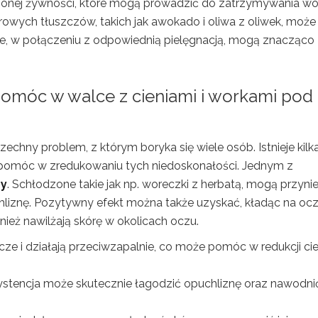
zonej żywności, które mogą prowadzić do zatrzymywania w
rowych tłuszczów, takich jak awokado i oliwa z oliwek, może
te, w połączeniu z odpowiednią pielęgnacją, mogą znacząco
móc w walce z cieniami i workami pod
chny problem, z którym boryka się wiele osób. Istnieje kilk
móc w zredukowaniu tych niedoskonałości. Jednym z
sy
. Schłodzone takie jak np. woreczki z herbatą, mogą przyni
iznę. Pozytywny efekt można także uzyskać, kładąc na oc
wnież nawilżają skórę w okolicach oczu.
cze i działają przeciwzapalnie, co może pomóc w redukcji cien
ystencja może skutecznie łagodzić opuchliznę oraz nawodni