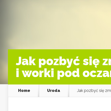
Jak pozbyć się 
i worki pod ocz
Home
Uroda
Jak pozbyć się zm