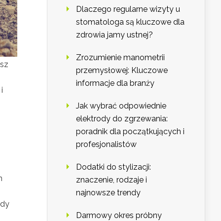
Dlaczego regularne wizyty u
stomatologa są kluczowe dla
zdrowia jamy ustnej?
Zrozumienie manometrii
asz
przemysłowej: Kluczowe
informacje dla branży
i
Jak wybrać odpowiednie
elektrody do zgrzewania:
poradnik dla początkujących i
profesjonalistów
Dodatki do stylizacji:
h
znaczenie, rodzaje i
najnowsze trendy
gdy
Darmowy okres próbny