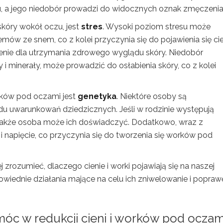
u, a jego niedobór prowadzi do widocznych oznak zmęczenia
kóry wokół oczu, jest
stres
. Wysoki poziom stresu może
ów ze snem, co z kolei przyczynia się do pojawienia się cie
ie dla utrzymania zdrowego wyglądu skóry. Niedobór
i minerały, może prowadzić do osłabienia skóry, co z kolei
rków pod oczami jest
genetyka
. Niektóre osoby są
 uwarunkowań dziedzicznych. Jeśli w rodzinie występują
 także osoba może ich doświadczyć. Dodatkowo, wraz z
ć i napięcie, co przyczynia się do tworzenia się worków pod
 zrozumieć, dlaczego cienie i worki pojawiają się na naszej
owiednie działania mające na celu ich zniwelowanie i popraw
óc w redukcji cieni i worków pod oczam