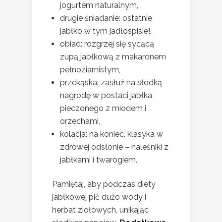
jogurtem naturalnym,
drugie śniadanie: ostatnie
jabłko w tym jadłospisie!,
obiad: rozgrzej się sycącą
zupą jabłkową z makaronem
pełnoziarnistym,
przekąska: zasłuż na słodką
nagrodę w postaci jabłka
pieczonego z miodem i
orzechami,
kolacja: na koniec, klasyka w
zdrowej odsłonie – naleśniki z
jabłkami i twarogiem.
Pamiętaj, aby podczas diety
jabłkowej pić dużo wody i
herbat ziołowych, unikając