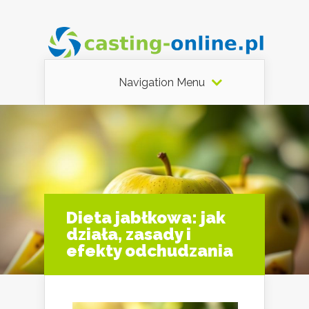
Navigation Menu
Dieta jabłkowa: jak
działa, zasady i
efekty odchudzania