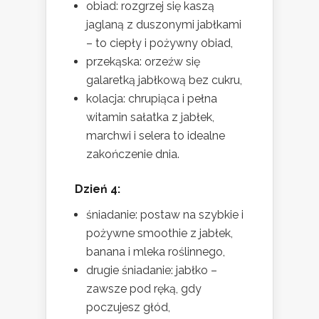
obiad: rozgrzej się kaszą
jaglaną z duszonymi jabłkami
– to ciepły i pożywny obiad,
przekąska: orzeźw się
galaretką jabłkową bez cukru,
kolacja: chrupiąca i pełna
witamin sałatka z jabłek,
marchwi i selera to idealne
zakończenie dnia.
Dzień 4:
śniadanie: postaw na szybkie i
pożywne smoothie z jabłek,
banana i mleka roślinnego,
drugie śniadanie: jabłko –
zawsze pod ręką, gdy
poczujesz głód,