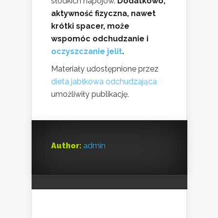
słodkich napojów.
Dodatkowo,
aktywność fizyczna, nawet
krótki spacer, może
wspomóc odchudzanie i
oczyszczanie jelit
.
Materiały udostępnione przez
dieta jabłkowa odchudzająca
umożliwiły publikację.
Author:
admin