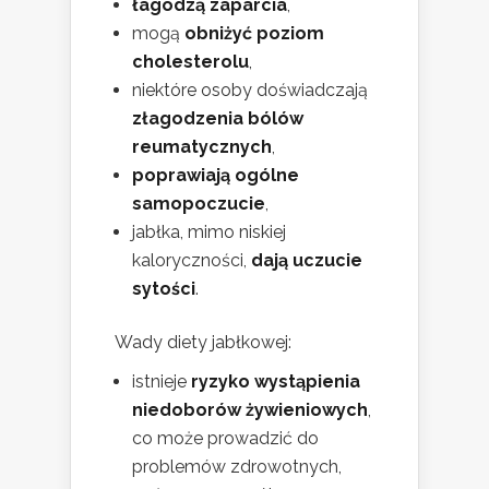
łagodzą zaparcia
,
mogą
obniżyć poziom
cholesterolu
,
niektóre osoby doświadczają
złagodzenia bólów
reumatycznych
,
poprawiają ogólne
samopoczucie
,
jabłka, mimo niskiej
kaloryczności,
dają uczucie
sytości
.
Wady diety jabłkowej:
istnieje
ryzyko wystąpienia
niedoborów żywieniowych
,
co może prowadzić do
problemów zdrowotnych,