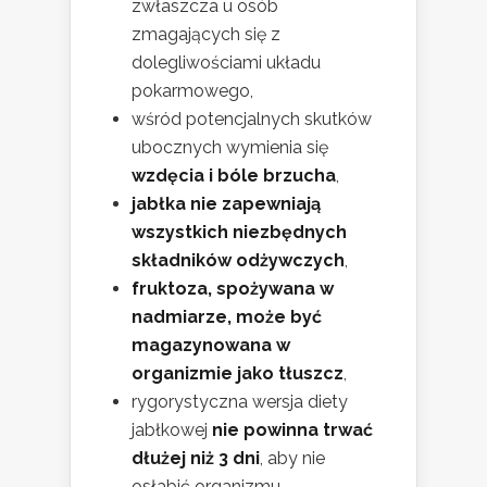
zwłaszcza u osób
zmagających się z
dolegliwościami układu
pokarmowego,
wśród potencjalnych skutków
ubocznych wymienia się
wzdęcia i bóle brzucha
,
jabłka nie zapewniają
wszystkich niezbędnych
składników odżywczych
,
fruktoza, spożywana w
nadmiarze, może być
magazynowana w
organizmie jako tłuszcz
,
rygorystyczna wersja diety
jabłkowej
nie powinna trwać
dłużej niż 3 dni
, aby nie
osłabić organizmu.