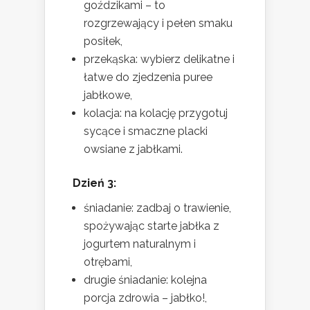
goździkami – to
rozgrzewający i pełen smaku
posiłek,
przekąska: wybierz delikatne i
łatwe do zjedzenia puree
jabłkowe,
kolacja: na kolację przygotuj
sycące i smaczne placki
owsiane z jabłkami.
Dzień 3:
śniadanie: zadbaj o trawienie,
spożywając starte jabłka z
jogurtem naturalnym i
otrębami,
drugie śniadanie: kolejna
porcja zdrowia – jabłko!,