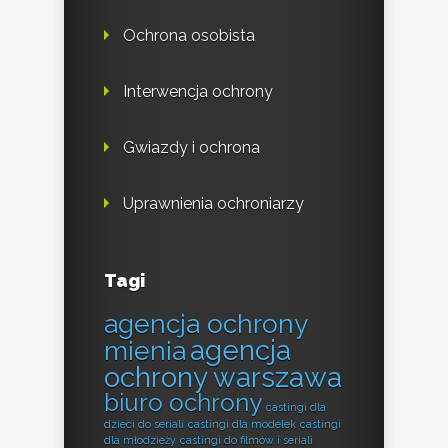
Ochrona osobista
Interwencja ochrony
Gwiazdy i ochrona
Uprawnienia ochroniarzy
Tagi
agencja ochrony
agencja
mienia
ochrony warszawa
biuro ochrony
castingi dla
dzieci do seriali
castingi dla modelek
castingi
dla młodzieży
castingi do filmów i seriali