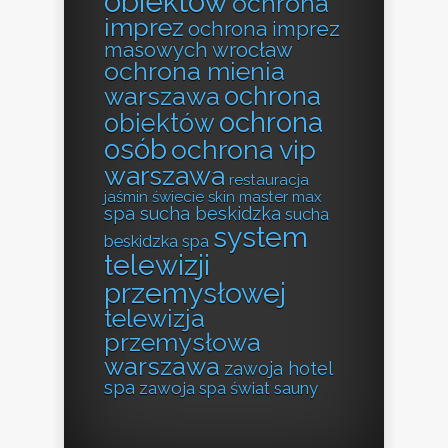
obiektów
ochrona
imprez
ochrona imprez
masowych wrocław
ochrona mienia
ochrona
warszawa
ochrona
obiektów
osób
ochrona vip
warszawa
restauracja
jaśmin świecie
skin master max
spa sucha beskidzka
sucha
system
beskidzka spa
telewizji
przemysłowej
telewizja
przemysłowa
warszawa
zawoja hotel
spa
zawoja spa
świat sauny