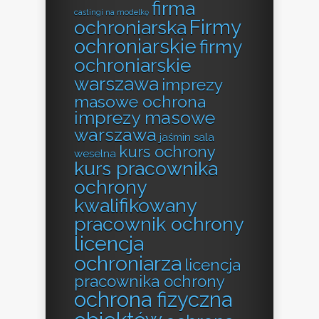
firma
castingi na modelkę
Firmy
ochroniarska
ochroniarskie
firmy
ochroniarskie
warszawa
imprezy
masowe ochrona
imprezy masowe
warszawa
jaśmin sala
kurs ochrony
weselna
kurs pracownika
ochrony
kwalifikowany
pracownik ochrony
licencja
ochroniarza
licencja
pracownika ochrony
ochrona fizyczna