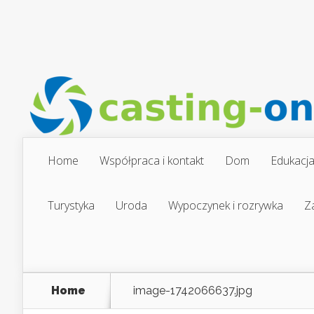
Home
Współpraca i kontakt
Dom
Edukacj
Turystyka
Uroda
Wypoczynek i rozrywka
Z
Home
image-1742066637.jpg