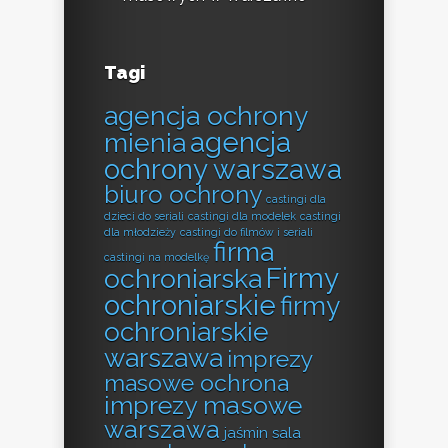
Tagi
agencja ochrony
agencja
mienia
ochrony warszawa
biuro ochrony
castingi dla
dzieci do seriali
castingi dla modelek
castingi
dla młodzieży
castingi do filmów i seriali
firma
castingi na modelkę
Firmy
ochroniarska
ochroniarskie
firmy
ochroniarskie
warszawa
imprezy
masowe ochrona
imprezy masowe
warszawa
jaśmin sala