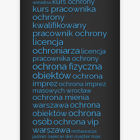
kurs ochrony
weselna
kurs pracownika
ochrony
kwalifikowany
pracownik ochrony
licencja
ochroniarza
licencja
pracownika ochrony
ochrona fizyczna
obiektów
ochrona
imprez
ochrona imprez
masowych wrocław
ochrona mienia
ochrona
warszawa
ochrona
obiektów
osób
ochrona vip
warszawa
restauracja
jaśmin świecie
skin master max