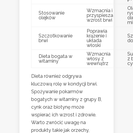
Ol
Wzmacnia i
Stosowanie
ry
przyspiesza
olejków
ol
wzrost brwi
mi
Poprawia
Szczotkowanie
krążenie i
Sz
brwi
układa
do
włoski
Wzmacnia
Su
Dieta bogata w
włosy z
z 
witaminy
wewnątrz
cy
Dieta również odgrywa
kluczową rolę w kondycji brwi.
Spożywanie pokarmów
bogatych w witaminy z grupy B,
cynk oraz biotynę może
wspierać ich wzrost i zdrowie.
Warto zwrócić uwagę na
produkty takie jak orzechy,