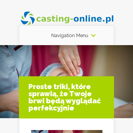
Navigation Menu
Proste triki, które
sprawią, że Twoje
brwi będą wyglądać
perfekcyjnie