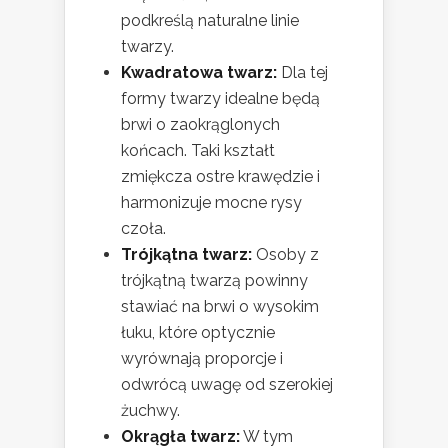
podkreślą naturalne linie
twarzy.
Kwadratowa twarz:
Dla tej
formy twarzy idealne będą
brwi o zaokrąglonych
końcach. Taki kształt
zmiękcza ostre krawędzie i
harmonizuje mocne rysy
czoła.
Trójkątna twarz:
Osoby z
trójkątną twarzą powinny
stawiać na brwi o wysokim
łuku, które optycznie
wyrównają proporcje i
odwrócą uwagę od szerokiej
żuchwy.
Okrągła twarz:
W tym