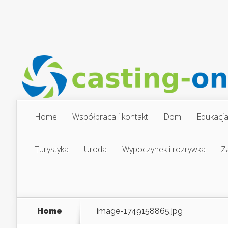
Home
Współpraca i kontakt
Dom
Edukacj
Turystyka
Uroda
Wypoczynek i rozrywka
Z
Home
image-1749158865.jpg