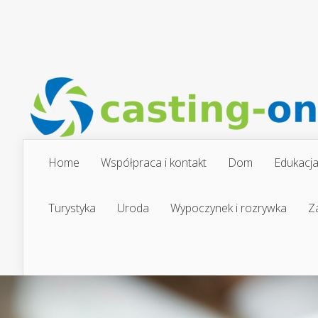
Home
Współpraca i kontakt
Dom
Edukacj
Turystyka
Uroda
Wypoczynek i rozrywka
Z