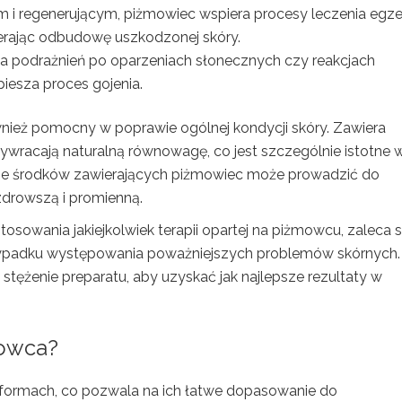
m i regenerującym, piżmowiec wspiera procesy leczenia egz
ierając odbudowę uszkodzonej skóry.
ia podrażnień po oparzeniach słonecznych czy reakcjach
piesza proces gojenia.
wnież pomocny w poprawie ogólnej kondycji skóry. Zawiera
przywracają naturalną równowagę, co jest szczególnie istotne 
nie środków zawierających piżmowiec może prowadzić do
zdrowszą i promienną.
sowania jakiejkolwiek terapii opartej na piżmowcu, zaleca s
zypadku występowania poważniejszych problemów skórnych.
tężenie preparatu, aby uzyskać jak najlepsze rezultaty w
mowca?
formach, co pozwala na ich łatwe dopasowanie do