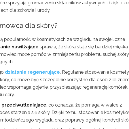
tóre sprzyjają gromadzeniu składników aktywnych, dzięki cz
ch dla zdrowia i urody.
iżmowca dla skóry?
kszą popularność w kosmetykach ze względu na swoje liczne
łanie nawilżające
sprawia, że skóra staje się bardziej miękka 
iżmowiec może pomóc w zmniejszeniu problemu suchej skóry
jących.
ego
działanie regenerujące
. Regularne stosowanie kosmet
kóry, co może być szczególnie korzystne dla osób z bliznam
wiec wspomaga gojenie, przyspieszając regenerację komórek,
u cery.
 przeciwutleniające
, co oznacza, że pomaga w walce z
oces starzenia się skóry. Dzięki temu, stosowanie kosmetykó
młodzieńczego wyglądu oraz poprawy ogólnej kondycji skór