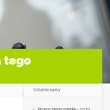
 tego
Ostatnie wpisy
Nowoczesne osiedle – co to