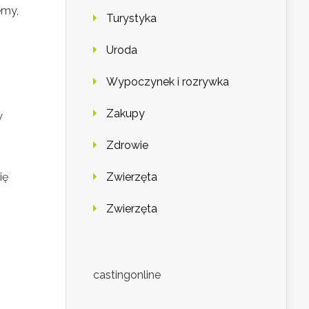
emy,
Turystyka
Uroda
Wypoczynek i rozrywka
Zakupy
w
Zdrowie
ię
Zwierzęta
Zwierzęta
castingonline