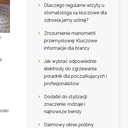
Dlaczego regularne wizyty u
stomatologa są kluczowe dla
zdrowia jamy ustnej?
Zrozumienie manometrii
e
przemysłowej: Kluczowe
informacje dla branży
e
Jak wybrać odpowiednie
elektrody do zgrzewania:
poradnik dla początkujących i
profesjonalistów
Dodatki do stylizacji:
znaczenie, rodzaje i
ieki
najnowsze trendy
Darmowy okres próbny