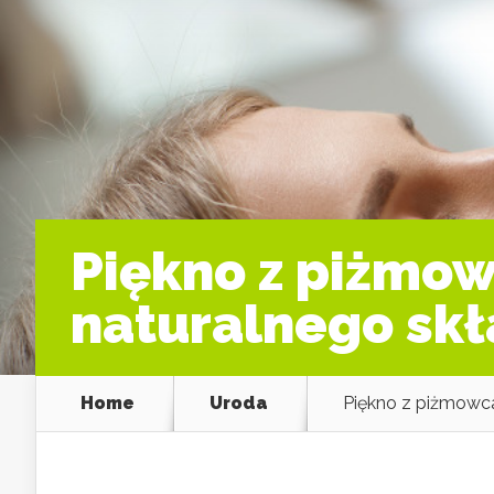
Piękno z piżmow
naturalnego skł
Home
Uroda
Piękno z piżmowca