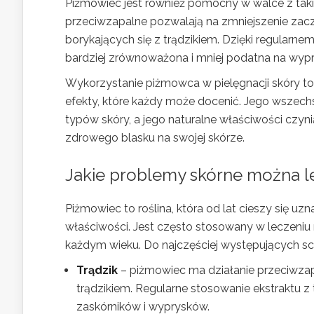
Piżmowiec jest również pomocny w walce z tak
przeciwzapalne pozwalają na zmniejszenie zacz
borykających się z trądzikiem. Dzięki regularn
bardziej zrównoważona i mniej podatna na wypr
Wykorzystanie piżmowca w pielęgnacji skóry t
efekty, które każdy może docenić. Jego wszechs
typów skóry, a jego naturalne właściwości cz
zdrowego blasku na swojej skórze.
Jakie problemy skórne można 
Piżmowiec to roślina, która od lat cieszy się 
właściwości. Jest często stosowany w leczeni
każdym wieku. Do najczęściej występujących sch
Trądzik
– piżmowiec ma działanie przeciwza
trądzikiem. Regularne stosowanie ekstraktu z 
zaskórników i wyprysków.