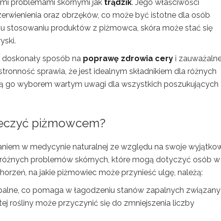
imi problemami skórnymi jak
trądzik
. Jego właściwości
erwienienia oraz obrzęków, co może być istotne dla osób
emu stosowaniu produktów z piżmowca, skóra może stać się
yski.
o doskonały sposób na
poprawę zdrowia cery
i zauważaln
tronność sprawia, że jest idealnym składnikiem dla różnych
ynią go wyborem wartym uwagi dla wszystkich poszukujących
leczyć piżmowcem?
uznaniem w medycynie naturalnej ze względu na swoje wyjątko
u różnych problemów skórnych, które mogą dotyczyć osób w
orzeń, na jakie piżmowiec może przynieść ulgę, należą:
palne, co pomaga w łagodzeniu stanów zapalnych związany
tej rośliny może przyczynić się do zmniejszenia liczby