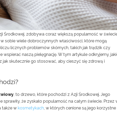
zji Środkowej, zdobywa coraz większą popularność w świeci
ryją w sobie wiele dobroczynnych właściwości, które mogą
iczu licznych problemów skórnych, takich jak trądzik czy
e wspierać naszą pielęgnację. W tym artykule odkryjemy, jaki
z jak skutecznie go stosować, aby cieszyć się zdrową i
hodzi?
łwiowy
, to drzewo, które pochodzi z Azji Środkowej. Jego
sprawiły, że zyskało popularność na całym świecie. Przez w
a także w
kosmetykach
, w których cenione są jego korzystne