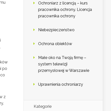
emu
Ochroniarz z licencją – kurs
pracownika ochrony. Licencja
pracownika ochrony
Niebezpieczeństwo
i
Ochrona obiektów
,
Małe oko na Twoją firmę –
yków
system telewizji
i po
przemysłowej w Warszawie
 co
Uprawnienia ochroniarzy
w z
y.
Kategorie