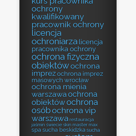
kurs pracownika
ochrony
kwalifikowany
pracownik ochrony
licencja
ochroniarza
licencja
pracownika ochrony
ochrona fizyczna
obiektów
ochrona
imprez
ochrona imprez
masowych wrocław
ochrona mienia
ochrona
warszawa
ochrona
obiektów
osób
ochrona vip
warszawa
restauracja
jaśmin świecie
skin master max
spa sucha beskidzka
sucha