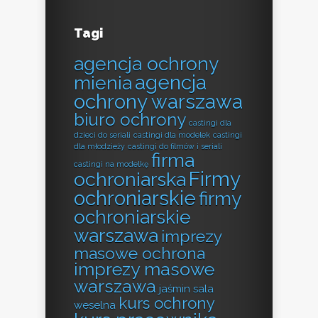
Tagi
agencja ochrony
agencja
mienia
ochrony warszawa
biuro ochrony
castingi dla
dzieci do seriali
castingi dla modelek
castingi
dla młodzieży
castingi do filmów i seriali
firma
castingi na modelkę
Firmy
ochroniarska
ochroniarskie
firmy
ochroniarskie
warszawa
imprezy
masowe ochrona
imprezy masowe
warszawa
jaśmin sala
kurs ochrony
weselna