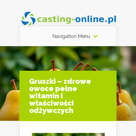
Navigation Menu
Gruszki – zdrowe
owoce pełne
witamin i
właściwości
odżywczych