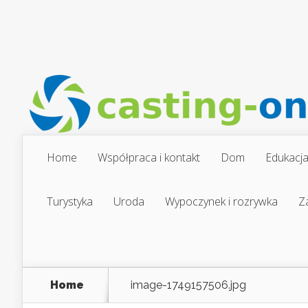
Home
Współpraca i kontakt
Dom
Edukacj
Turystyka
Uroda
Wypoczynek i rozrywka
Z
Home
image-1749157506.jpg