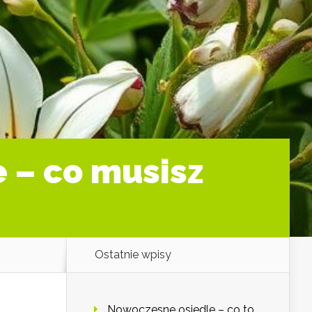
e – co musisz
Ostatnie wpisy
Nowoczesne osiedle – co to