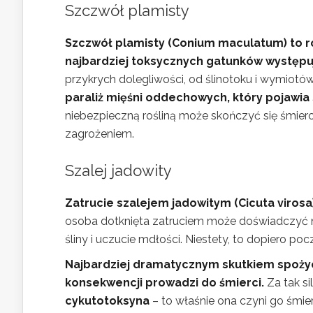
Szczwół plamisty
Szczwół plamisty (Conium maculatum) to roś
najbardziej toksycznych gatunków występu
przykrych dolegliwości, od ślinotoku i wymiotó
paraliż mięśni oddechowych, który pojawia 
niebezpieczną rośliną może skończyć się śmie
zagrożeniem.
Szalej jadowity
Zatrucie szalejem jadowitym (Cicuta viros
osoba dotknięta zatruciem może doświadczyć ni
śliny i uczucie mdłości. Niestety, to dopiero p
Najbardziej dramatycznym skutkiem spożyci
konsekwencji prowadzi do śmierci.
Za tak si
cykutotoksyna
– to właśnie ona czyni go śmie