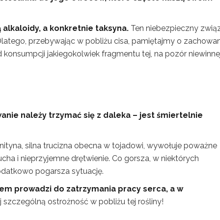
alkaloidy, a konkretnie taksyna.
Ten niebezpieczny zwią
y. Dlatego, przebywając w pobliżu cisa, pamiętajmy o zachowa
 konsumpcji jakiegokolwiek fragmentu tej, na pozór niewinnej
anie należy trzymać się z daleka – jest śmiertelnie
onityna, silna trucizna obecna w tojadowi, wywołuje poważne
ucha i nieprzyjemne drętwienie. Co gorsza, w niektórych
odatkowo pogarsza sytuację.
dem prowadzi do zatrzymania pracy serca, a w
szczególną ostrożność w pobliżu tej rośliny!