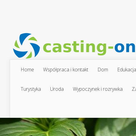
Home
Współpraca i kontakt
Dom
Edukacj
Turystyka
Uroda
Wypoczynek i rozrywka
Z