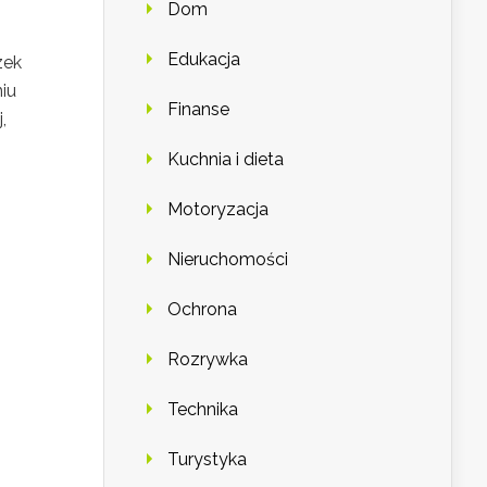
Dom
Edukacja
zek
niu
Finanse
,
Kuchnia i dieta
Motoryzacja
Nieruchomości
Ochrona
Rozrywka
Technika
Turystyka