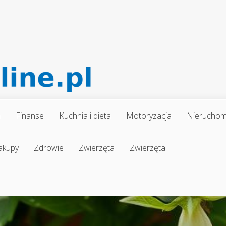
a
Finanse
Kuchnia i dieta
Motoryzacja
Nieruchom
akupy
Zdrowie
Zwierzęta
Zwierzęta