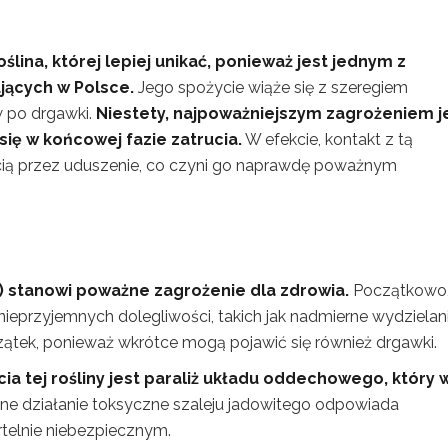
lina, której lepiej unikać, ponieważ jest jednym z
jących w Polsce.
Jego spożycie wiąże się z szeregiem
w po drgawki.
Niestety, najpoważniejszym zagrożeniem j
się w końcowej fazie zatrucia.
W efekcie, kontakt z tą
rcią przez uduszenie, co czyni go naprawdę poważnym
a) stanowi poważne zagrożenie dla zdrowia.
Początkowo
eprzyjemnych dolegliwości, takich jak nadmierne wydzielan
oczątek, ponieważ wkrótce mogą pojawić się również drgawki.
a tej rośliny jest paraliż układu oddechowego, który 
lne działanie toksyczne szaleju jadowitego odpowiada
rtelnie niebezpiecznym.