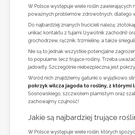
W Polsce występuje wiele roślin zawierających 
poważnych problemów zdrowotnych, dlatego wa
Do najbardziej znanych trucicieli należą: złotok
unikać kontaktu z tujami (żywotnik zachodni) o
grochodrzew, rącznik, trzmielinę, a także śniegu
Nie są to jednak wszystkie potencjalne zagrożeni
to popularne, lecz trujące rośliny. Trzeba uważa
jadowity. Szczególnie niebezpieczna jest pokrzy
Wśród nich znajdziemy gatunki o wyjątkowo si
pokrzyk wilcza jagoda to rośliny, z którymi 
Sosnowskiego, szczwołem plamistym oraz szalej
zachowajmy czujność!
Jakie są najbardziej trujące rośl
W Polsce występuje wiele roślin, których spo