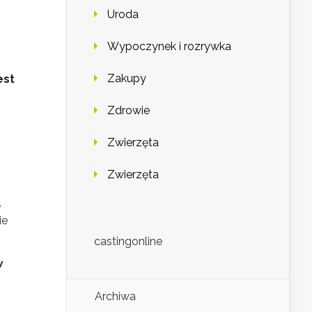
Uroda
Wypoczynek i rozrywka
Zakupy
est
Zdrowie
Zwierzęta
Zwierzęta
,
ie
castingonline
w
Archiwa