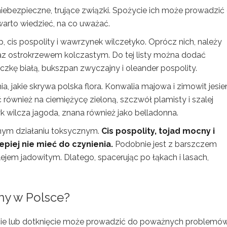
niebezpieczne, trujące związki. Spożycie ich może prowadzić
rto wiedzieć, na co uważać.
ap, cis pospolity i wawrzynek wilczełyko. Oprócz nich, należy
raz ostrokrzewem kolczastym. Do tej listy można dodać
liczkę białą, bukszpan zwyczajny i oleander pospolity.
a, jakie skrywa polska flora. Konwalia majowa i zimowit jesi
ć również na ciemiężycę zieloną, szczwół plamisty i szalej
k wilcza jagoda, znana również jako belladonna.
lnym działaniu toksycznym.
Cis pospolity, tojad mocny i
lepiej nie mieć do czynienia.
Podobnie jest z barszczem
em jadowitym. Dlatego, spacerując po łąkach i lasach,
iny w Polsce?
życie lub dotknięcie może prowadzić do poważnych problemó