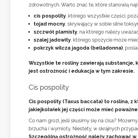
zdrowotnych. Warto znać te, które stanowią naj
cis pospolity
, którego wszystkie części, poza
tojad mocny
, skrywający w sobie silne toksy
szczwół plamisty
, na którego należy uważać
szalej jadowity
, którego spożycie może mie
pokrzyk wilcza jagoda (belladonna)
, posi
Wszystkie te rośliny zawierają substancje
jest ostrożność i edukacja w tym zakresie.
Cis pospolity
Cis pospolity (Taxus baccata) to roślina, z
jakiejkolwiek jej części może mieć poważn
Co nam grozi, jeśli skusimy się na cisa? Możemy
brzucha i wymioty. Niestety, w skrajnych przypa
Szczególną ostrożność należy zachować w 