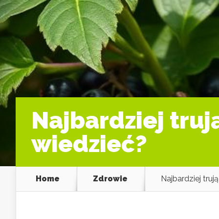
Najbardziej truj
wiedzieć?
Home
Zdrowie
Najbardziej truj