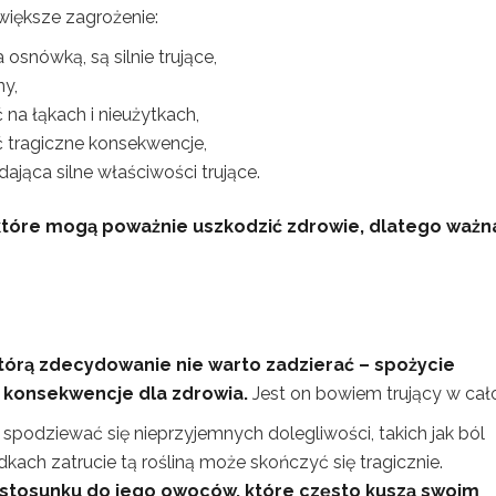
większe zagrożenie:
 osnówką, są silnie trujące,
ny,
 na łąkach i nieużytkach,
ć tragiczne konsekwencje,
adająca silne właściwości trujące.
, które mogą poważnie uszkodzić zdrowie, dlatego ważn
 którą zdecydowanie nie warto zadzierać – spożycie
e konsekwencje dla zdrowia.
Jest on bowiem trujący w cało
 spodziewać się nieprzyjemnych dolegliwości, takich jak ból
dkach zatrucie tą rośliną może skończyć się tragicznie.
stosunku do jego owoców, które często kuszą swoim